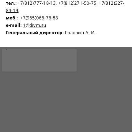
тел.:
+7(812)777-18-13
,
+7(812)271-50-75
,
+7(812)327-
84-19
,
моб.:
+7(965)066-76-88
e-mail:
1@divm.su
Генеральный директор:
Головин А. И.